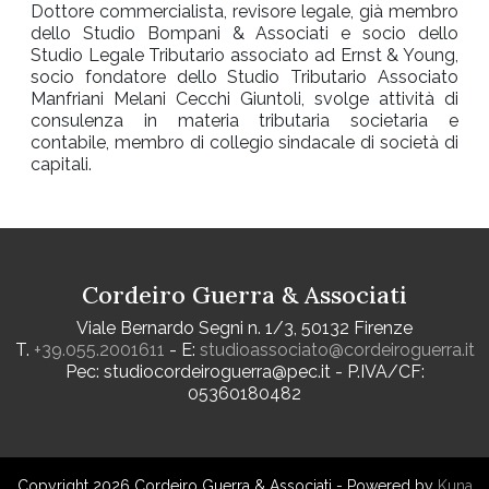
Dottore commercialista, revisore legale, già membro
dello Studio Bompani & Associati e socio dello
Studio Legale Tributario associato ad Ernst & Young,
socio fondatore dello Studio Tributario Associato
Manfriani Melani Cecchi Giuntoli, svolge attività di
consulenza in materia tributaria societaria e
contabile, membro di collegio sindacale di società di
capitali.
Cordeiro Guerra & Associati
Viale Bernardo Segni n. 1/3, 50132 Firenze
T.
+39.055.2001611
- E:
studioassociato@cordeiroguerra.it
Pec: studiocordeiroguerra@pec.it - P.IVA/CF:
05360180482
Copyright 2026 Cordeiro Guerra & Associati - Powered by
Kuna