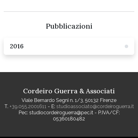
Pubblicazioni
2016
Cordeiro Guerra & Associati
Viale Bernardo Segni n. 1/3, 50132 Firenze
T.
+39.055.2001611
- E:
studioassociato@cordeiroguerra.it
Pec: studiocordeiroguerra@pec.it - P.IVA/CF:
05360180482