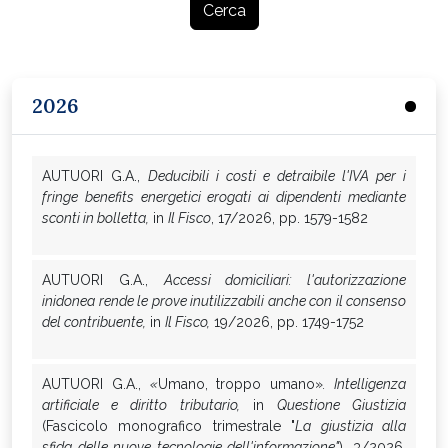
Cerca
2026
AUTUORI G.A.,
Deducibili i costi e detraibile l'IVA per i
fringe benefits energetici erogati ai dipendenti mediante
sconti in bolletta,
in
Il Fisco
, 17/2026, pp. 1579-1582
AUTUORI G.A.,
Accessi domiciliari: l'autorizzazione
inidonea rende le prove inutilizzabili anche con il consenso
del contribuente,
in
Il Fisco,
19/2026, pp. 1749-1752
AUTUORI G.A.,
«
Umano, troppo umano»
. Intelligenza
artificiale e diritto tributario,
in
Questione Giustizia
(Fascicolo monografico trimestrale "
La giustizia alla
sfida delle nuove tecnologie dell'informazione"
), 3/2026,